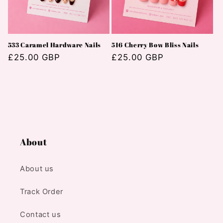
533 Caramel Hardware Nails
516 Cherry Bow Bliss Nails
通
£25.00 GBP
通
£25.00 GBP
常
常
価
価
格
格
About
About us
Track Order
Contact us